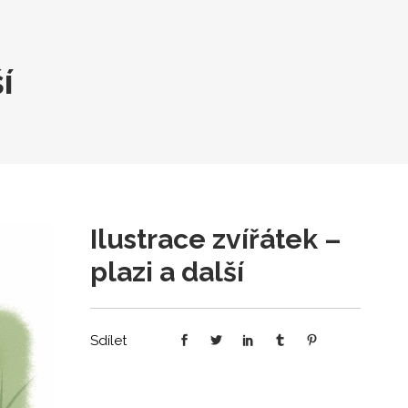
í
Ilustrace zvířátek –
plazi a další
Sdílet